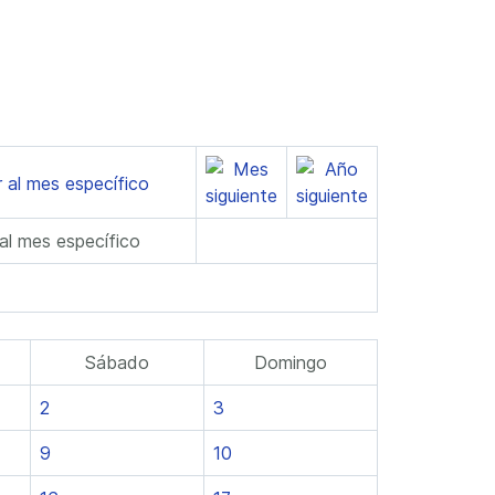
 al mes específico
Sábado
Domingo
2
3
9
10