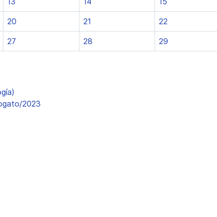
13
14
15
20
21
22
27
28
29
gía)
iogato/2023