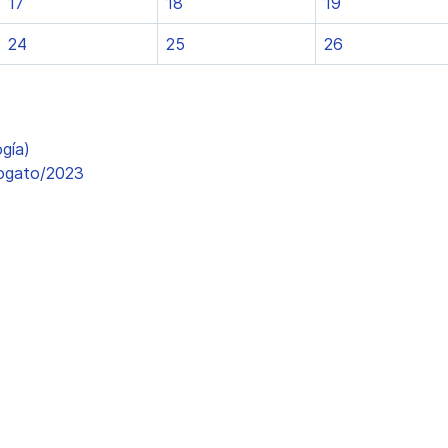
17
18
19
24
25
26
gía)
iogato/2023