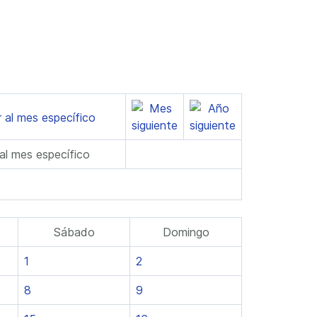
 al mes específico
Sábado
Domingo
1
2
8
9