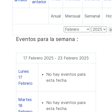
Anual
Mensual
Semanal
Ho
I
Eventos para la semana :
17 Febrero 2025 - 23 Febrero 2025
Lunes
No hay eventos para
17
esta fecha
Febrero
Martes
No hay eventos para
18
esta fecha
Febrero