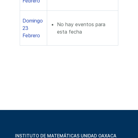
Febrero
Domingo
No hay eventos para
23
esta fecha
Febrero
INSTITUTO DE MATEMÁTICAS UNIDAD OAXACA