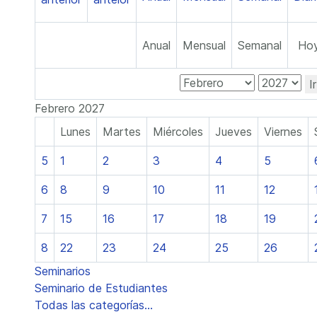
Anual
Mensual
Semanal
Ho
I
Febrero 2027
Lunes
Martes
Miércoles
Jueves
Viernes
5
1
2
3
4
5
6
8
9
10
11
12
7
15
16
17
18
19
8
22
23
24
25
26
Seminarios
Seminario de Estudiantes
Todas las categorías...