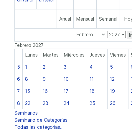
Anual
Mensual
Semanal
Ho
I
Febrero 2027
Lunes
Martes
Miércoles
Jueves
Viernes
5
1
2
3
4
5
6
8
9
10
11
12
7
15
16
17
18
19
8
22
23
24
25
26
Seminarios
Seminario de Categorías
Todas las categorías...