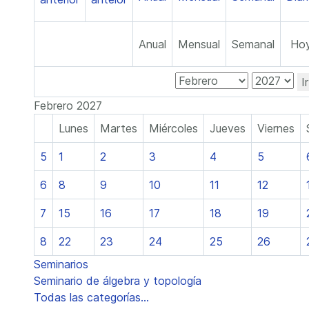
Anual
Mensual
Semanal
Ho
I
Febrero 2027
Lunes
Martes
Miércoles
Jueves
Viernes
5
1
2
3
4
5
6
8
9
10
11
12
7
15
16
17
18
19
8
22
23
24
25
26
Seminarios
Seminario de álgebra y topología
Todas las categorías...