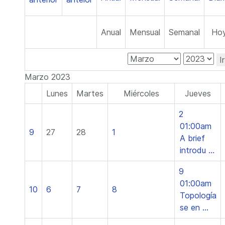
Anual
Mensual
Semanal
Ho
I
Marzo 2023
Lunes
Martes
Miércoles
Jueves
2
01:00am
9
27
28
1
A brief
introdu ...
9
01:00am
10
6
7
8
Topología
se en ...