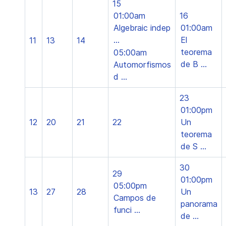
15
01:00am
16
Algebraic indep
01:00am
...
El
11
13
14
teorema
05:00am
de B ...
Automorfismos
d ...
23
01:00pm
12
20
21
22
Un
teorema
de S ...
30
29
01:00pm
05:00pm
13
27
28
Un
Campos de
panorama
funci ...
de ...