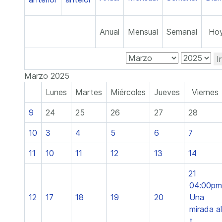
Anual
Mensual
Semanal
Ho
I
Marzo 2025
Lunes
Martes
Miércoles
Jueves
Viernes
9
24
25
26
27
28
10
3
4
5
6
7
11
10
11
12
13
14
21
04:00pm
12
17
18
19
20
Una
mirada al
t ...