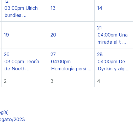
12
03:00pm Ulrich
13
14
bundles, ...
21
19
20
04:00pm Una
mirada al t ...
26
27
28
03:00pm Teoría
04:00pm
04:00pm De
de Noeth ...
Homología persi ...
Dynkin y alg ...
2
3
4
gía)
iogato/2023