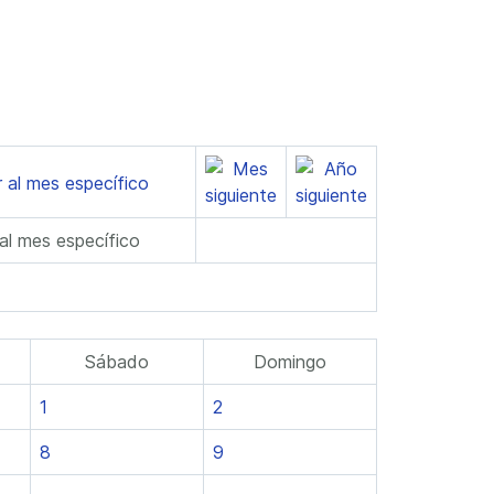
 al mes específico
Sábado
Domingo
1
2
8
9