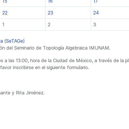
15
16
17
22
23
24
1
2
3
ica (SeTAGe)
ción del Seminario de Topología Algebraica IMUNAM.
s a las 13:00, hora de la Ciudad de México, a través de la pl
avor inscribirse en el siguiente formulario.
ante y Rita Jiménez.