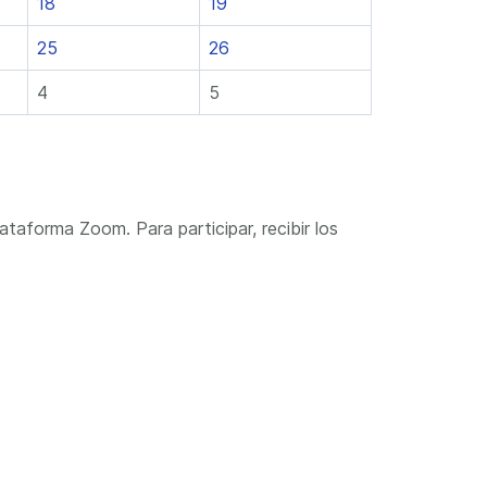
18
19
25
26
4
5
ataforma Zoom. Para participar, recibir los