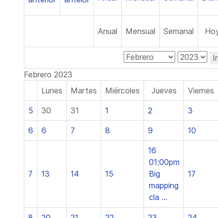
Anual
Mensual
Semanal
Ho
I
Febrero 2023
Lunes
Martes
Miércoles
Jueves
Viernes
5
30
31
1
2
3
6
6
7
8
9
10
16
01:00pm
7
13
14
15
Big
17
mapping
cla ...
8
20
21
22
23
24