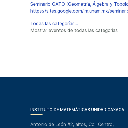
Seminario GATO (Geometría, Álgebra y Topolo
https://sites.google.com/im.unam.mx/seminar
Todas las categorías...
Mostrar eventos de todas las categorías
INSTITUTO DE MATEMÁTICAS UNIDAD OAXACA
Antonio de León #2, altos, Col. Centro,