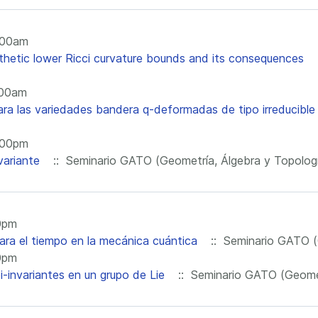
:00am
nthetic lower Ricci curvature bounds and its consequences
:
:00am
ara las variedades bandera q-deformadas de tipo irreducible
:00pm
variante
:: Seminario GATO (Geometría, Álgebra y Topolog
00pm
para el tiempo en la mecánica cuántica
:: Seminario GATO (G
0pm
i-invariantes en un grupo de Lie
:: Seminario GATO (Geomet