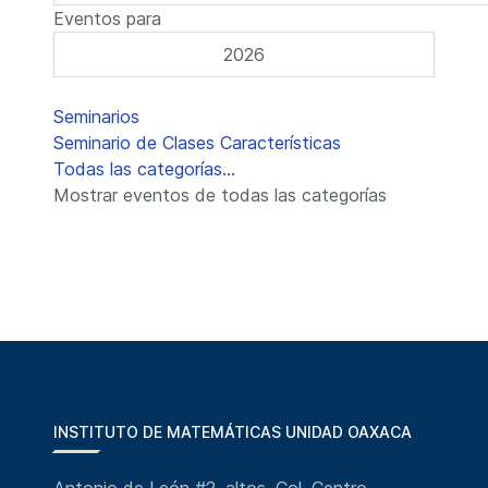
Eventos para
2026
Lista de límites de paginación
Seminarios
Seminario de Clases Características
Todas las categorías...
Mostrar eventos de todas las categorías
INSTITUTO DE MATEMÁTICAS UNIDAD OAXACA