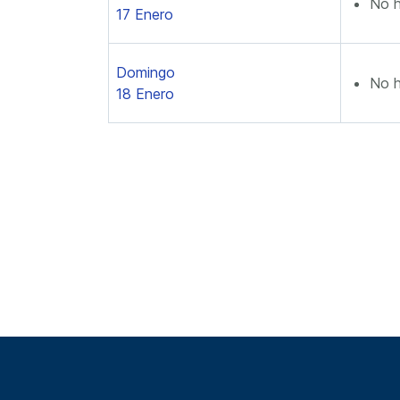
No h
17 Enero
Domingo
No h
18 Enero