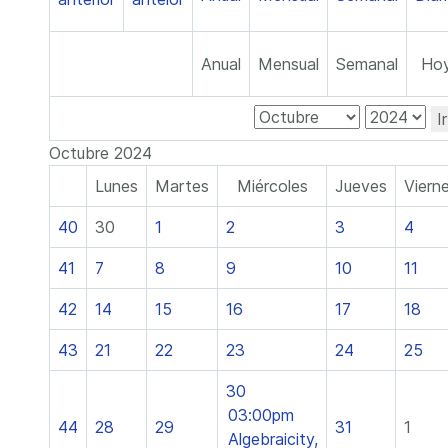
Anual
Mensual
Semanal
Ho
I
Octubre 2024
Lunes
Martes
Miércoles
Jueves
Viern
40
30
1
2
3
4
41
7
8
9
10
11
42
14
15
16
17
18
43
21
22
23
24
25
30
03:00pm
44
28
29
31
1
Algebraicity,