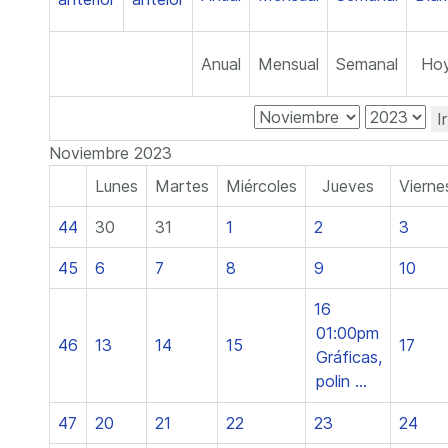
Anual
Mensual
Semanal
Ho
I
Noviembre 2023
Lunes
Martes
Miércoles
Jueves
Vierne
44
30
31
1
2
3
45
6
7
8
9
10
16
01:00pm
46
13
14
15
17
Gráficas,
polin ...
47
20
21
22
23
24