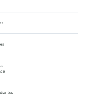
es
des
es
aca
diantes