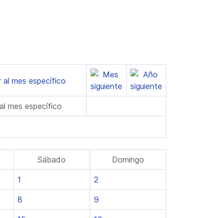
 al mes específico
Sábado
Domingo
1
2
8
9