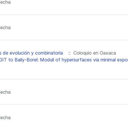
fecha
fecha
s de evolución y combinatoria
:: Coloquio en Oaxaca
IT to Baily-Borel: Moduli of hypersurfaces via minimal exp
fecha
fecha