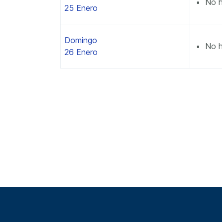
No h
25 Enero
Domingo
No h
26 Enero