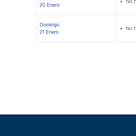
No h
20 Enero
Domingo
No h
21 Enero