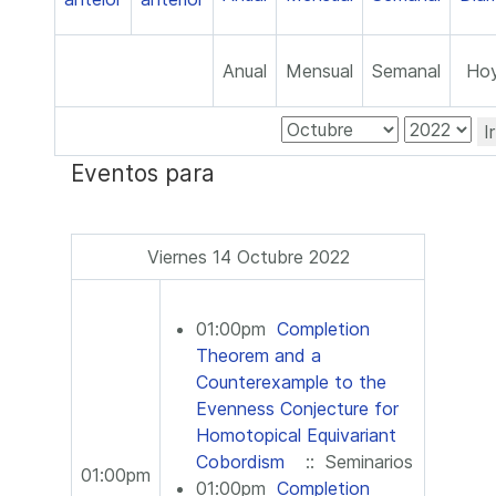
Anual
Mensual
Semanal
Ho
I
Eventos para
Viernes 14 Octubre 2022
01:00pm
Completion
Theorem and a
Counterexample to the
Evenness Conjecture for
Homotopical Equivariant
Cobordism
:: Seminarios
01:00pm
01:00pm
Completion